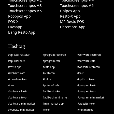
Touchscreenpos V.2
Touchscreenpos V.4
Touchscreenpos V.3
Touchscreenpos V.6
Touchscreenpos V.5
Unipos App
Robopos App
Resto-X App
POS-X
MR Resto POS
Lavaapp
Chrompos App
Bang Resto App
Hashtag
#aplikasi restoran
#program restoran
#software restoran
#aplikasi cafe
#program cafe
#software cafe
#resto app
#cafe app
#website restoran
#website cafe
#restoran
#cafe
#rumah makan
#kuliner
#aplikasi kasir
#pos
#point of sale
#program kasir
#software kasir
#aplikasi toko
#program toko
#software toko
#aplikasi minimarket
#program minimarket
#software minimarket
#minimarket app
#website toko
#website minimarket
#toko
#minimarket